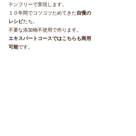
テンフリーで実現します。
１０年間でコツコツためてきた
自慢の
レシピ
たち。
​不要な添加物不使用で作ります。
エキスパートコースではこちらも商用
可能
です。
・トマトチキンカレー
・ルーで作るカレー
・時短！キーマカレ
・コロッケ
・鶏のから揚げ
・米粉の天ぷら
​・たこ焼き
・お好み焼き
・はし巻き